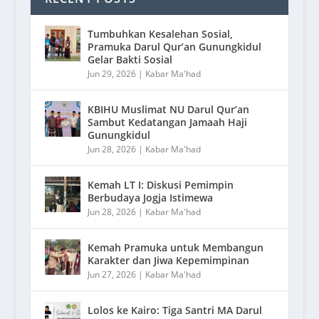
Tumbuhkan Kesalehan Sosial,
Pramuka Darul Qur’an Gunungkidul
Gelar Bakti Sosial
Jun 29, 2026
|
Kabar Ma'had
KBIHU Muslimat NU Darul Qur’an
Sambut Kedatangan Jamaah Haji
Gunungkidul
Jun 28, 2026
|
Kabar Ma'had
Kemah LT I: Diskusi Pemimpin
Berbudaya Jogja Istimewa
Jun 28, 2026
|
Kabar Ma'had
Kemah Pramuka untuk Membangun
Karakter dan Jiwa Kepemimpinan
Jun 27, 2026
|
Kabar Ma'had
Lolos ke Kairo: Tiga Santri MA Darul