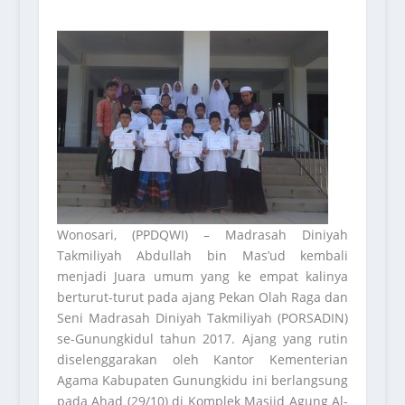
Wonosari, (PPDQWI) – Madrasah Diniyah
Takmiliyah Abdullah bin Mas’ud kembali
menjadi Juara umum yang ke empat kalinya
berturut-turut pada ajang Pekan Olah Raga dan
Seni Madrasah Diniyah Takmiliyah (PORSADIN)
se-Gunungkidul tahun 2017. Ajang yang rutin
diselenggarakan oleh Kantor Kementerian
Agama Kabupaten Gunungkidu ini berlangsung
pada Ahad (29/10) di Komplek Masjid Agung Al-