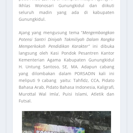
Ikhlas Wonosari Gunungkidul dan diikuti
seluruh madin yang ada di kabupaten
Gunungkidul.
Ajang yang mengusung tema “
Mengembangkan
Potensi Santri Diniyah Takmiliyah Dalam Rangka
Memperkokoh Pendidikan Karakter”
ini dibuka
langsung oleh Kasi Pondok Pesantren Kantor
Kementerian Agama Kabupaten Gunungkidul
H. Untung Santoso, SE, MA
.
Adapun cabang
yang dilombakan dalam PORSADIN kali ini
meliputi 9 cabang yaitu: Tahfidz, CCA, Pidato
Bahasa Arab, Pidato Bahasa Indonesia, Kaligrafi,
Murottal Wal Imla’, Puisi Islami, Atletik dan
Futsal.