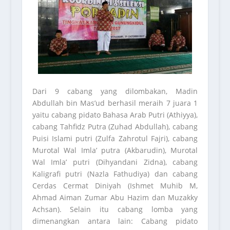
Dari 9 cabang yang dilombakan, Madin
Abdullah bin Mas’ud berhasil meraih 7 juara 1
yaitu cabang pidato Bahasa Arab Putri (Athiyya),
cabang Tahfidz Putra (Zuhad Abdullah), cabang
Puisi Islami putri (Zulfa Zahrotul Fajri), cabang
Murotal Wal Imla’ putra (Akbarudin), Murotal
Wal Imla’ putri (Dihyandani Zidna), cabang
Kaligrafi putri (Nazla Fathudiya) dan cabang
Cerdas Cermat Diniyah (Ishmet Muhib M,
Ahmad Aiman Zumar Abu Hazim dan Muzakky
Achsan). Selain itu cabang lomba yang
dimenangkan antara lain: Cabang pidato