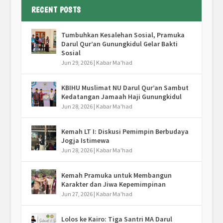
RECENT POSTS
Tumbuhkan Kesalehan Sosial, Pramuka
Darul Qur’an Gunungkidul Gelar Bakti
Sosial
Jun 29, 2026
|
Kabar Ma'had
KBIHU Muslimat NU Darul Qur’an Sambut
Kedatangan Jamaah Haji Gunungkidul
Jun 28, 2026
|
Kabar Ma'had
Kemah LT I: Diskusi Pemimpin Berbudaya
Jogja Istimewa
Jun 28, 2026
|
Kabar Ma'had
Kemah Pramuka untuk Membangun
Karakter dan Jiwa Kepemimpinan
Jun 27, 2026
|
Kabar Ma'had
Lolos ke Kairo: Tiga Santri MA Darul