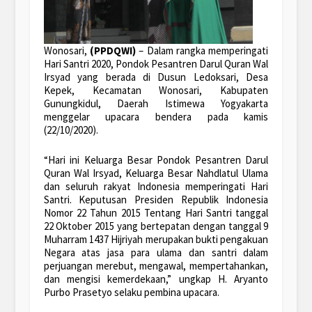
Wonosari,
(PPDQWI)
– Dalam rangka memperingati
Hari Santri 2020, Pondok Pesantren Darul Quran Wal
Irsyad yang berada di Dusun Ledoksari, Desa
Kepek, Kecamatan Wonosari, Kabupaten
Gunungkidul, Daerah Istimewa Yogyakarta
menggelar upacara bendera pada kamis
(22/10/2020).
“Hari ini Keluarga Besar Pondok Pesantren Darul
Quran Wal Irsyad, Keluarga Besar Nahdlatul Ulama
dan seluruh rakyat Indonesia memperingati Hari
Santri. Keputusan Presiden Republik Indonesia
Nomor 22 Tahun 2015 Tentang Hari Santri tanggal
22 Oktober 2015 yang bertepatan dengan tanggal 9
Muharram 1437 Hijriyah merupakan bukti pengakuan
Negara atas jasa para ulama dan santri dalam
perjuangan merebut, mengawal, mempertahankan,
dan mengisi kemerdekaan,” ungkap H. Aryanto
Purbo Prasetyo selaku pembina upacara.