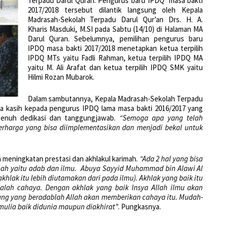
Terpadu Darul Quran. Pengurus baru IPDQ masa bakti
2017/2018 tersebut dilantik langsung oleh Kepala
Madrasah-Sekolah Terpadu Darul Qur’an Drs. H. A.
Kharis Masduki, M.SI pada Sabtu (14/10) di Halaman MA
Darul Quran. Sebelumnya, pemilihan pengurus baru
IPDQ masa bakti 2017/2018 menetapkan ketua terpilih
IPDQ MTs yaitu Fadli Rahman, ketua terpilih IPDQ MA
yaitu M. Ali Arafat dan ketua terpilih IPDQ SMK yaitu
Hilmi Rozan Mubarok.
Dalam sambutannya, Kepala Madrasah-Sekolah Terpadu
a kasih kepada pengurus IPDQ lama masa bakti 2016/2017 yang
penuh dedikasi dan tanggungjawab.
“Semoga apa yang telah
rharga yang bisa diimplementasikan dan menjadi bekal untuk
a meningkatan prestasi dan akhlakul karimah.
“Ada 2 hal yang bisa
mah yaitu adab dan ilmu. Abuya Sayyid Muhammad bin Alawi Al
(akhlak itu lebih diutamakan dari pada ilmu). Akhlak yang baik itu
alah cahaya. Dengan akhlak yang baik Insya Allah ilmu akan
ng yang beradablah Allah akan memberikan cahaya itu. Mudah-
mulia baik didunia maupun diakhirat”
. Pungkasnya.