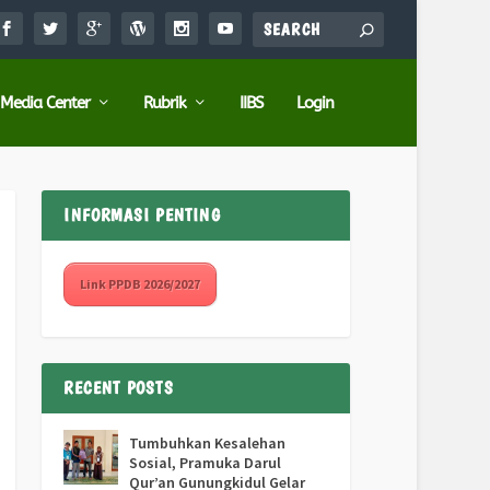
Media Center
Rubrik
IIBS
Login
INFORMASI PENTING
Link PPDB 2026/2027
RECENT POSTS
Tumbuhkan Kesalehan
Sosial, Pramuka Darul
Qur’an Gunungkidul Gelar