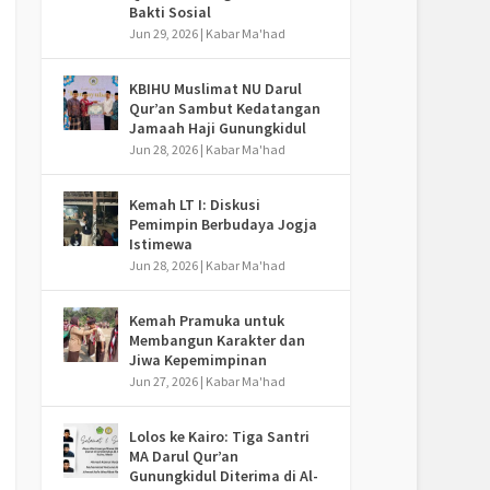
Bakti Sosial
Jun 29, 2026
|
Kabar Ma'had
KBIHU Muslimat NU Darul
Qur’an Sambut Kedatangan
Jamaah Haji Gunungkidul
Jun 28, 2026
|
Kabar Ma'had
Kemah LT I: Diskusi
Pemimpin Berbudaya Jogja
Istimewa
Jun 28, 2026
|
Kabar Ma'had
Kemah Pramuka untuk
Membangun Karakter dan
Jiwa Kepemimpinan
Jun 27, 2026
|
Kabar Ma'had
Lolos ke Kairo: Tiga Santri
MA Darul Qur’an
Gunungkidul Diterima di Al-