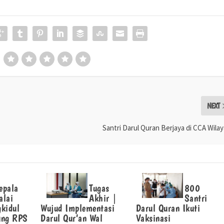
NEXT
Santri Darul Quran Berjaya di CCA Wila
epala
Tugas
800
alai
Akhir |
Santri
kidul
Wujud Implementasi
Darul Quran Ikuti
ung RPS
Darul Qur’an Wal
Vaksinasi