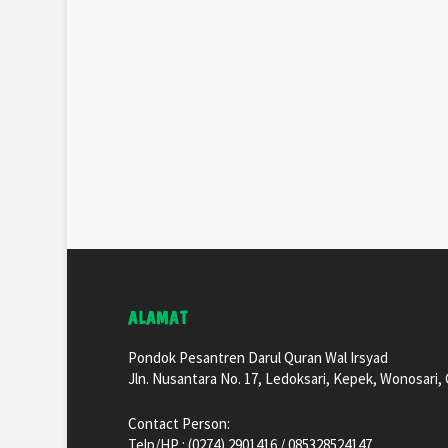
ALAMAT
Pondok Pesantren Darul Quran Wal Irsyad
Jln. Nusantara No. 17, Ledoksari, Kepek, Wonosari
Contact Person:
Telp/HP : (0274) 2901416 / 085328524147