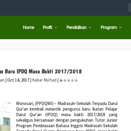
Home
Profil
Pendidikan
Program
rus Baru IPDQ Masa Bakti 2017/2018
ran
|
Oct 14, 2017
|
Kabar Ma'had
|
Wonosari, (PPDQWI) – Madrasah-Sekolah Terpadu Darul
Qur’an kembali melantik pengurus baru Ikatan Pelajar
Darul Qur’an (IPDQ) masa bakti 2017/2018 yang
sekaligus bersamaan dengan pengukuhan Tutor Junior
Program Pembiasaan Bahasa Inggris Madrasah-Sekolah