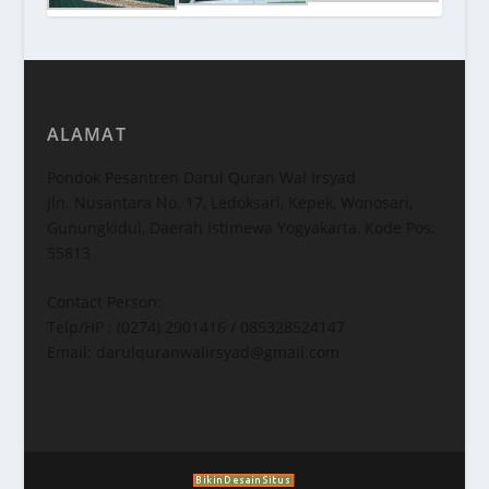
ALAMAT
Pondok Pesantren Darul Quran Wal Irsyad
Jln. Nusantara No. 17, Ledoksari, Kepek, Wonosari,
Gunungkidul, Daerah Istimewa Yogyakarta, Kode Pos:
55813
Contact Person:
Telp/HP : (0274) 2901416 / 085328524147
Email: darulquranwalirsyad@gmail.com