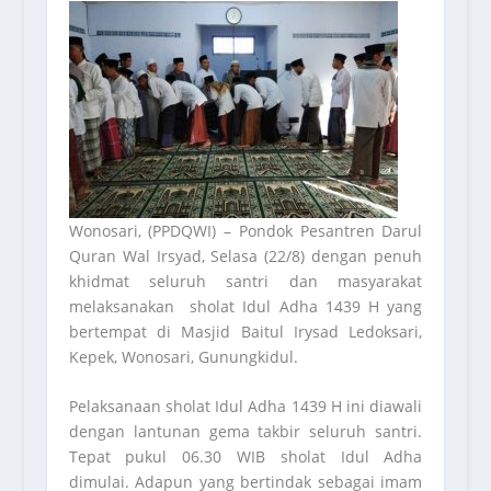
Wonosari, (PPDQWI) – Pondok Pesantren Darul
Quran Wal Irsyad, Selasa (22/8) dengan penuh
khidmat seluruh santri dan masyarakat
melaksanakan sholat Idul Adha 1439 H yang
bertempat di Masjid Baitul Irysad Ledoksari,
Kepek, Wonosari, Gunungkidul.
Pelaksanaan sholat Idul Adha 1439 H ini diawali
dengan lantunan gema takbir seluruh santri.
Tepat pukul 06.30 WIB sholat Idul Adha
dimulai. Adapun yang bertindak sebagai imam