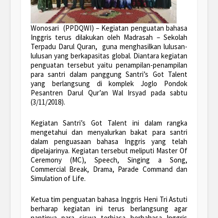
Wonosari (PPDQWI) – Kegiatan penguatan bahasa
Inggris terus dilakukan oleh Madrasah – Sekolah
Terpadu Darul Quran, guna menghasilkan lulusan-
lulusan yang berkapasitas global. Diantara kegiatan
penguatan tersebut yaitu penampilan-penampilan
para santri dalam panggung Santri’s Got Talent
yang berlangsung di komplek Joglo Pondok
Pesantren Darul Qur’an Wal Irsyad pada sabtu
(3/11/2018).
Kegiatan Santri’s Got Talent ini dalam rangka
mengetahui dan menyalurkan bakat para santri
dalam penguasaan bahasa Inggris yang telah
dipelajarinya. Kegiatan tersebut meliputi Master Of
Ceremony (MC), Speech, Singing a Song,
Commercial Break, Drama, Parade Command dan
Simulation of Life.
Ketua tim penguatan bahasa Inggris Heni Tri Astuti
berharap kegiatan ini terus berlangsung agar
nantinya para siswa terbiasa berbahasa Inggris