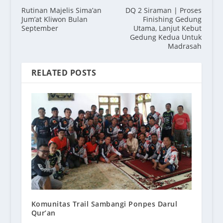
Rutinan Majelis Sima’an
DQ 2 Siraman | Proses
Jum’at Kliwon Bulan
Finishing Gedung
September
Utama, Lanjut Kebut
Gedung Kedua Untuk
Madrasah
RELATED POSTS
Komunitas Trail Sambangi Ponpes Darul
Qur’an