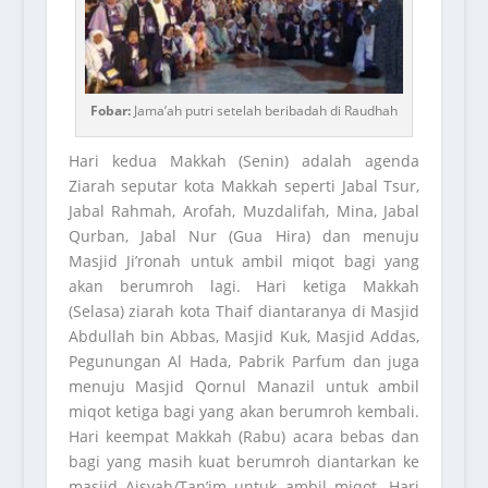
Fobar:
Jama’ah putri setelah beribadah di Raudhah
Hari kedua Makkah (Senin) adalah agenda
Ziarah seputar kota Makkah seperti Jabal Tsur,
Jabal Rahmah, Arofah, Muzdalifah, Mina, Jabal
Qurban, Jabal Nur (Gua Hira) dan menuju
Masjid Ji’ronah untuk ambil miqot bagi yang
akan berumroh lagi. Hari ketiga Makkah
(Selasa) ziarah kota Thaif diantaranya di Masjid
Abdullah bin Abbas, Masjid Kuk, Masjid Addas,
Pegunungan Al Hada, Pabrik Parfum dan juga
menuju Masjid Qornul Manazil untuk ambil
miqot ketiga bagi yang akan berumroh kembali.
Hari keempat Makkah (Rabu) acara bebas dan
bagi yang masih kuat berumroh diantarkan ke
masjid Aisyah/Tan’im untuk ambil miqot. Hari