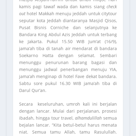
kamis pagi tawaf wada dan kamis siang
check
out
hotel Makkah menuju jeddah untuk citytour
seputar kota Jeddah diantaranya Masjid Qisos,
Pusat Bisnis Corniche dan selanjutnya ke
Bandara King Abdul Azis Jeddah untuk terbang
ke Jakarta. Pukul 15.50 WIB Jum’at (16/9),
jama’ah tiba di tanah air mendarat di bandara
Soekarno Hatta dengan selamat. Sembari
menunggu penurunan barang bagasi dan
menunggu jadwal penerbangan menuju YIA,
jama’ah menginap di hotel Fave dekat bandara.
Sabtu sore pukul 16.30 WIB jama’ah tiba di
Darul Qur’an.
Secara keseluruhan, umroh kali ini berjalan
dengan lancar. Mulai dari perjalanan, prosesi
ibadah, hingga tour travel,
alhamdulillah
semua
bejalan lancar. “Kita betul-betul harus menata
niat. Semua tamu Allah, tamu Rasulullah.