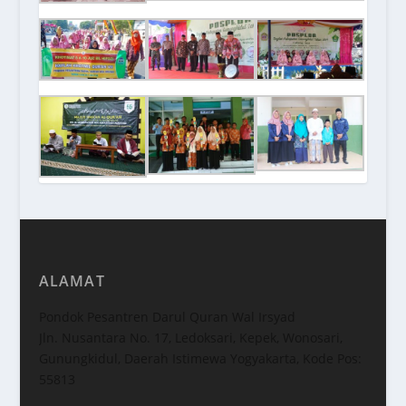
ALAMAT
Pondok Pesantren Darul Quran Wal Irsyad
Jln. Nusantara No. 17, Ledoksari, Kepek, Wonosari,
Gunungkidul, Daerah Istimewa Yogyakarta, Kode Pos:
55813