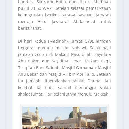
bandara Soekarno-Hatta, dan tiba di Madinah
pukul 21.50 WAS. Setelah selasai pemeriksaan
keimigrasian berikut barang bawaan, jama’ah
menuju Hotel Jawharat Al-Rasheed untuk
beristirahat.
Di hari kedua (Madinah), Jum’at (9/9), jama’ah
bergerak menuju masjid Nabawi. Sejak pagi
jama’ah ziarah di Makam Rasulullah, Sayidina
Abu Bakar, dan Sayidina Umar. Makam Baqi’,
Tsaqifah Bani Sa’idah, Masjid Gamamah, Masjid
Abu Bakar dan Masjid Ali bin Abi Talib. Setelah
itu jamaah dipersilahkan sholat Dhuha dan
kembali ke hotel sambil menunggu waktu
sholat Jumat. Hari selanjutnya menuju Makkah.