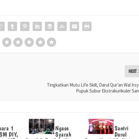
NEXT
Tingkatkan Mutu Life Skill, Darul Qur’an Wal Irs
Pupuk Subur Ekstrakurikuler San
uara 1
Ngaos
Santri
SM DIY,
Syarah
Darul