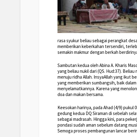
rasa syukur beliau sebagai perangkat de
memberikan keberkahan tersendiri, terleb
semakin makmur dengan berkah berdiriny
Sambutan kedua oleh Abina A. Kharis Mas
yang beliau nukil dari (QS. Hud:37). Belia
menuju ridha Allah. InsyaAllah yang ikut b
yang memberikan sumbangsih, baik dalam b
menyelamatkannya. Karena yang menolong a
doa dan makan bersama.
Keesokan harinya, pada Ahad (4/9) pukul 
gedung kedua DQ Siraman di sebelah sela
sebagai madrasah. Hingga kini, para peker
pondasi sudah aman sebelum datang musim
Semoga proses pembangunan lancar beririn