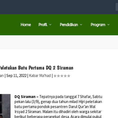
Home
Profil
Pendidikan
Program
Peletakan Batu Pertama DQ 2 Siraman
ran
|
Sep 11, 2022
|
Kabar Ma'had
|
DQ Siraman –
Tepatnya pada tanggal 7 Shafar, Sabtu
pekan lalu (3/9), genap dua tahun milad Hijri peletakan
batu pertama pondok pesantren Darul Qur’an Wal
Irsyad 2 Siraman. Malam itu dihadiri oleh warga sekitar
berikut beberapa perangkat desa. Acara dimulai pukul