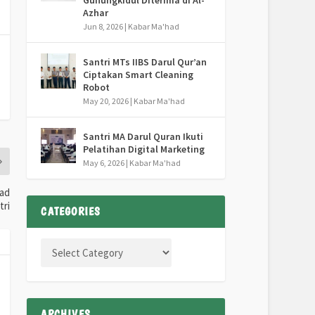
Gunungkidul Diterima di Al-
Azhar
Jun 8, 2026
|
Kabar Ma'had
Santri MTs IIBS Darul Qur’an
Ciptakan Smart Cleaning
Robot
May 20, 2026
|
Kabar Ma'had
Santri MA Darul Quran Ikuti
Pelatihan Digital Marketing
May 6, 2026
|
Kabar Ma'had
yad
tri
CATEGORIES
ARCHIVES