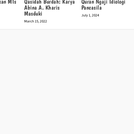
kan MTs
Qasidah Burdah: Karya
Quran Ngaji Idiologi
Abina A. Kharis
Pancasila
Masduki
July 1, 2024
March 15, 2022