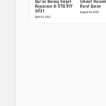
Qur’an Borong Empat
Ishmet Harum
Kejuaraan di STQ DIY
Darul Quran
2021
August 16, 2019
April 11, 2021