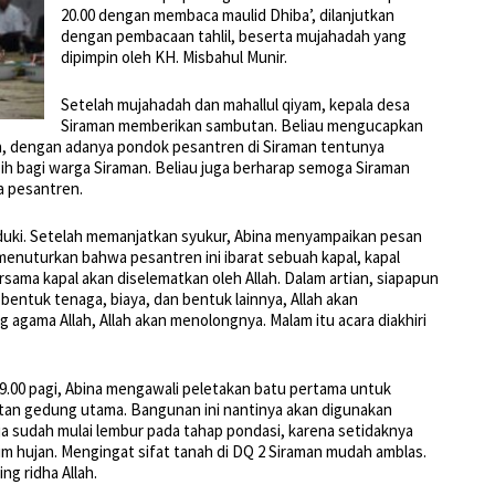
20.00 dengan membaca maulid Dhiba’, dilanjutkan
dengan pembacaan tahlil, beserta mujahadah yang
dipimpin oleh KH. Misbahul Munir.
Setelah mujahadah dan mahallul qiyam, kepala desa
Siraman memberikan sambutan. Beliau mengucapkan
sa, dengan adanya pondok pesantren di Siraman tentunya
ih bagi warga Siraman. Beliau juga berharap semoga Siraman
a pesantren.
duki. Setelah memanjatkan syukur, Abina menyampaikan pesan
u menuturkan bahwa pesantren ini ibarat sebuah kapal, kapal
ersama kapal akan diselematkan oleh Allah. Dalam artian, siapapun
entuk tenaga, biaya, dan bentuk lainnya, Allah akan
gama Allah, Allah akan menolongnya. Malam itu acara diakhiri
09.00 pagi, Abina mengawali peletakan batu pertama untuk
tan gedung utama. Bangunan ini nantinya akan digunakan
ja sudah mulai lembur pada tahap pondasi, karena setidaknya
 hujan. Mengingat sifat tanah di DQ 2 Siraman mudah amblas.
g ridha Allah.