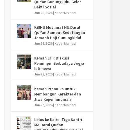
Qur’an Gunungkidul Gelar
Bakti Sosial
Jun 29, 2026
|
Kabar Ma'had
KBIHU Muslimat NU Darul
Qur’an Sambut Kedatangan
Jamaah Haji Gunungkidul
Jun 28, 2026
|
Kabar Ma'had
Kemah LT I: Diskusi
Pemimpin Berbudaya Jogja
Istimewa
Jun 28, 2026
|
Kabar Ma'had
Kemah Pramuka untuk
Membangun Karakter dan
Jiwa Kepemimpinan
Jun 27, 2026
|
Kabar Ma'had
Lolos ke Kairo: Tiga Santri
MA Darul Qur’an