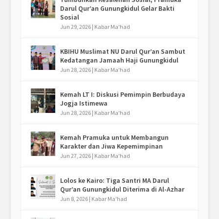
Darul Qur’an Gunungkidul Gelar Bakti
Sosial
Jun 29, 2026
|
Kabar Ma'had
KBIHU Muslimat NU Darul Qur’an Sambut
Kedatangan Jamaah Haji Gunungkidul
Jun 28, 2026
|
Kabar Ma'had
Kemah LT I: Diskusi Pemimpin Berbudaya
Jogja Istimewa
Jun 28, 2026
|
Kabar Ma'had
Kemah Pramuka untuk Membangun
Karakter dan Jiwa Kepemimpinan
Jun 27, 2026
|
Kabar Ma'had
Lolos ke Kairo: Tiga Santri MA Darul
Qur’an Gunungkidul Diterima di Al-Azhar
Jun 8, 2026
|
Kabar Ma'had