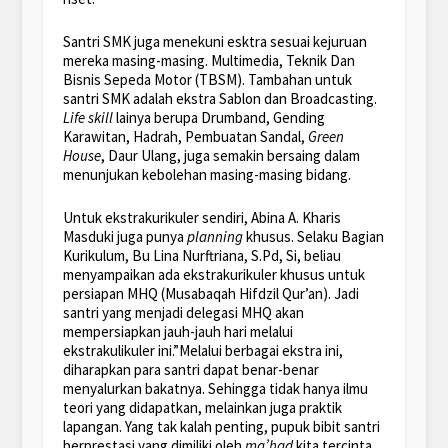
Santri SMK juga menekuni esktra sesuai kejuruan
mereka masing-masing. Multimedia, Teknik Dan
Bisnis Sepeda Motor (TBSM). Tambahan untuk
santri SMK adalah ekstra Sablon dan Broadcasting.
Life skill
lainya berupa Drumband, Gending
Karawitan, Hadrah, Pembuatan Sandal,
Green
House
, Daur Ulang, juga semakin bersaing dalam
menunjukan kebolehan masing-masing bidang.
Untuk ekstrakurikuler sendiri, Abina A. Kharis
Masduki juga punya
planning
khusus. Selaku Bagian
Kurikulum, Bu Lina Nurftriana, S.Pd, Si, beliau
menyampaikan ada ekstrakurikuler khusus untuk
persiapan MHQ (Musabaqah Hifdzil Qur’an). Jadi
santri yang menjadi delegasi MHQ akan
mempersiapkan jauh-jauh hari melalui
ekstrakulikuler ini.”Melalui berbagai ekstra ini,
diharapkan para santri dapat benar-benar
menyalurkan bakatnya. Sehingga tidak hanya ilmu
teori yang didapatkan, melainkan juga praktik
lapangan. Yang tak kalah penting, pupuk bibit santri
berprestasi yang dimiliki oleh
ma’had
kita tercinta,