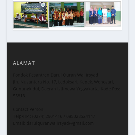
ALAMAT
Pondok Pesantren Darul Quran Wal Irsyad
Jln. Nusantara No. 17, Ledoksari, Kepek, Wonosari,
Gunungkidul, Daerah Istimewa Yogyakarta, Kode Pos:
55813
Contact Person:
Telp/HP : (0274) 2901416 / 085328524147
Email: darulquranwalirsyad@gmail.com