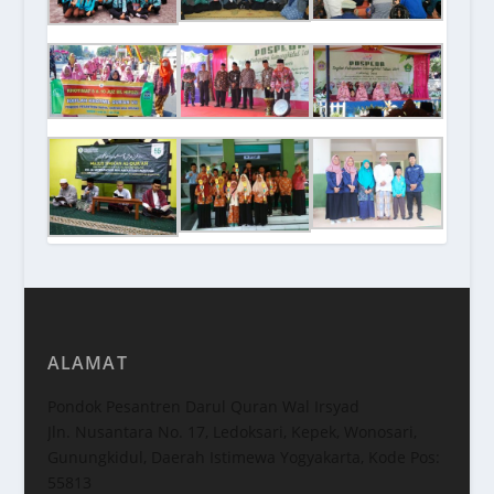
ALAMAT
Pondok Pesantren Darul Quran Wal Irsyad
Jln. Nusantara No. 17, Ledoksari, Kepek, Wonosari,
Gunungkidul, Daerah Istimewa Yogyakarta, Kode Pos:
55813