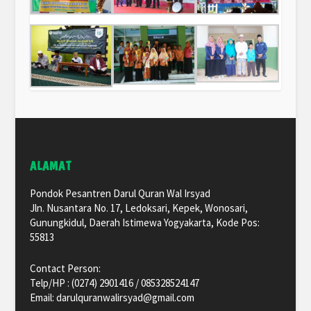
ALAMAT
Pondok Pesantren Darul Quran Wal Irsyad
Jln. Nusantara No. 17, Ledoksari, Kepek, Wonosari,
Gunungkidul, Daerah Istimewa Yogyakarta, Kode Pos:
55813
Contact Person:
Telp/HP : (0274) 2901416 / 085328524147
Email: darulquranwalirsyad@gmail.com