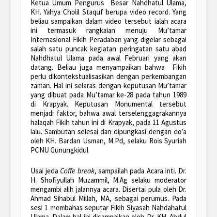
Ketua Umum Pengurus Besar Nahdhatul Ulama,
KH. Yahya Cholil Staquf berupa video record. Yang
beliau sampaikan dalam video tersebut ialah acara
ini termasuk rangkaian menuju Mu’tamar
Internasional Fikih Peradaban yang digelar sebagai
salah satu puncak kegiatan peringatan satu abad
Nahdhatul Ulama pada awal Februari yang akan
datang. Beliau juga menyampaikan bahwa Fikih
perlu dikontekstualisasikan dengan perkembangan
zaman. Hal ini selaras dengan keputusan Mu’tamar
yang dibuat pada Mu’tamar ke-28 pada tahun 1989
di Krapyak. Keputusan Monumental tersebut
menjadi faktor, bahwa awal terselenggagrakannya
halaqah Fikih tahun ini di Krapyak, pada 11 Agustus
lalu. Sambutan selesai dan dipungkasi dengan do’a
oleh KH. Bardan Usman, M.Pd, selaku Rois Syuriah
PCNU Gunungkidul.
Usai jeda
Coffe break
, sampailah pada Acara inti. Dr.
H. Shofiyullah Muzammil, M.Ag selaku moderator
mengambi alih jalannya acara. Disertai pula oleh Dr.
Ahmad Sihabul Millah, MA, sebagai perumus. Pada
sesi 1 membahas seputar Fikih Siyasah Nahdahatul
Ulama. Dalam hal ini disampaikan oleh Dr. KH. Abdul