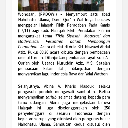
Wonosari, (PPDQWI)
–
Menyambut satu abad
Nahdhatul Ulama, Darul Qur’an Wal Irsyad sukses
menggelar Halaqah Fikih Peradaban Pada Kamis
(17/11) pagi tadi. Halaqah Fikih Peradaban kali ini
mengangkat tema ‘
Fikih Siyasah, Moderasi dan
Modernisasi Pesantren dalam Membangun
Peradaban.’
Acara dihelat di Aula KH. Nawawi Abdul
Aziz. Pukul 08.30 acara dibuka dengan pembacaan
ummul furqan. Dilanjutkan pembacaan ayat suci Al-
Qur’an oleh Ustadz Nuruddin Aziz, M.Si. Setelah
pembacaan kalam ilahi, dilanjutkan dengan
menyanyikan lagu Indonesia Raya dan Yalal Wathon.
Selanjutnya, Abina A. Kharis Masduki selaku
pengasuh pondok mengawali sambutan. Beliau
menyampaikan
tarhib
selamat datang kepada para
tamu udangan. Abina juga menjelaskan bahwa
Halaqah ini juga diselenggarakan oleh 250
penyelenggara di seluruh Indonesia dengan
kegiatan serupa yang diinisiasi oleh pengurus besar
Nahdhatul Ulama. Sambutan kedua disusul oleh