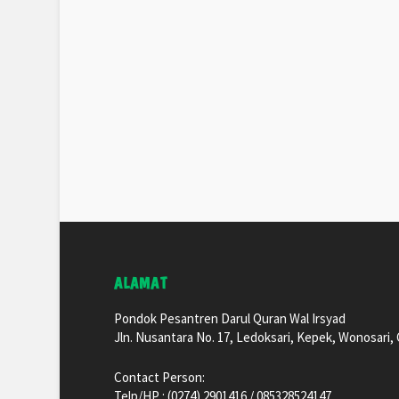
ALAMAT
Pondok Pesantren Darul Quran Wal Irsyad
Jln. Nusantara No. 17, Ledoksari, Kepek, Wonosari
Contact Person:
Telp/HP : (0274) 2901416 / 085328524147