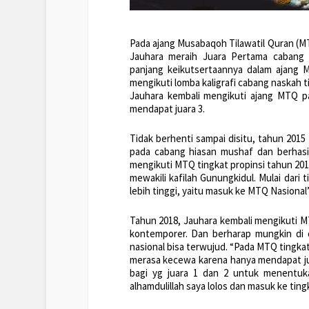
Pada ajang Musabaqoh Tilawatil Quran (MT
Jauhara meraih Juara Pertama cabang K
panjang keikutsertaannya dalam ajang M
mengikuti lomba kaligrafi cabang naskah t
Jauhara kembali mengikuti ajang MTQ pa
mendapat juara 3.
Tidak berhenti sampai disitu, tahun 201
pada cabang hiasan mushaf dan berhasil
mengikuti MTQ tingkat propinsi tahun 2016
mewakili kafilah Gunungkidul. Mulai dari t
lebih tinggi, yaitu masuk ke MTQ Nasiona
Tahun 2018, Jauhara kembali mengikuti MT
kontemporer. Dan berharap mungkin di 
nasional bisa terwujud. “Pada MTQ tingkat
merasa kecewa karena hanya mendapat jua
bagi yg juara 1 dan 2 untuk menentukan
alhamdulillah saya lolos dan masuk ke tin