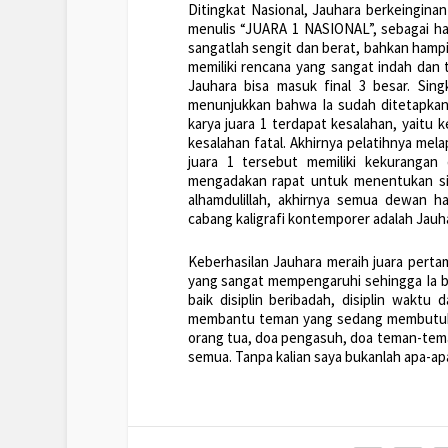
Ditingkat Nasional, Jauhara berkeinginan
menulis “JUARA 1 NASIONAL”, sebagai ha
sangatlah sengit dan berat, bahkan hampi
memiliki rencana yang sangat indah dan t
Jauhara bisa masuk final 3 besar. Singk
menunjukkan bahwa Ia sudah ditetapkan 
karya juara 1 terdapat kesalahan, yaitu 
kesalahan fatal. Akhirnya pelatihnya me
juara 1 tersebut memiliki kekuranga
mengadakan rapat untuk menentukan sia
alhamdulillah, akhirnya semua dewan 
cabang kaligrafi kontemporer adalah Jauha
Keberhasilan Jauhara meraih juara pertam
yang sangat mempengaruhi sehingga Ia bis
baik disiplin beribadah, disiplin waktu d
membantu teman yang sedang membutuhka
orang tua, doa pengasuh, doa teman-teman
semua. Tanpa kalian saya bukanlah apa-apa