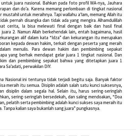
 untuk juara nasional. Bahkan pada foto profil WA-nya, Jauhara
rapan dan do’a. Karena memang perlombaan di tingkat nasional
r mustahil untuk meraihnya. Tapi wallahu a’lam, memang Allah itu
idak pernah disangka dan tidak ada yang mengira. Alhamdulillah
at cerita, Ia bisa melewati final dengan baik dan hasil final
juara 2. Namun Allah berkehendak lain, entah bagaimana, hasil
kekurangan alif dalam kata “Idza” dan kekurangan itu merupakan
laporan kepada dewan hakim, terkait dengan peserta yang meraih
n dalam menulis. Para dewan hakim dan pembimbing sepakat
pa yang berhak mendapat gelar juara 1 tingkat nasional. Dan
hakim dan pembimbing sepakat bahwa yang ditetapkan juara 1
ra Sa’adati, perwakilan DIY.
a Nasional ini tentunya tidak terjadi begitu saja. Banyak faktor
a meraih itu semua. Disiplin adalah salah satu kunci suksesnya,
an disiplin dalam segala hal. Selain itu, harus sering-seringlah
n, sering-seringlah bersedekah, dan saling mendoakan, “Doa
, pelatih serta pembimbing adalah kunci sukses saya meraih itu
. Tanpa kalian saya bukanlah sang juara” pungkasnya.