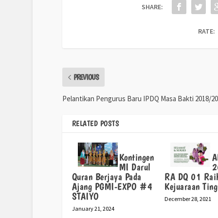
SHARE:
RATE:
PREVIOUS
Pelantikan Pengurus Baru IPDQ Masa Bakti 2018/2
RELATED POSTS
Kontingen
A
MI Darul
2
Quran Berjaya Pada
RA DQ 01 Rai
Ajang PGMI-EXPO #4
Kejuaraan Tin
STAIYO
December 28, 2021
January 21, 2024