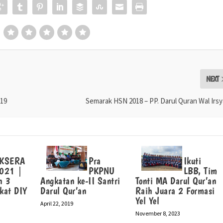
NEXT
019
Semarak HSN 2018 – PP. Darul Quran Wal Irs
KSERA
Pra
Ikuti
021 |
PKPNU
LBB, Tim
h 3
Angkatan ke-II Santri
Tonti MA Darul Qur’an
gkat DIY
Darul Qur’an
Raih Juara 2 Formasi
Yel Yel
April 22, 2019
November 8, 2023