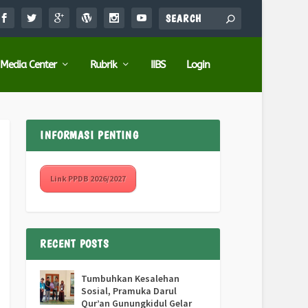
Media Center
Rubrik
IIBS
Login
INFORMASI PENTING
Link PPDB 2026/2027
RECENT POSTS
Tumbuhkan Kesalehan
Sosial, Pramuka Darul
Qur’an Gunungkidul Gelar