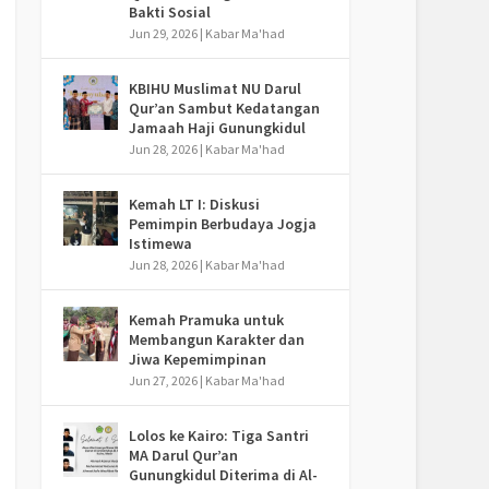
Bakti Sosial
Jun 29, 2026
|
Kabar Ma'had
KBIHU Muslimat NU Darul
Qur’an Sambut Kedatangan
Jamaah Haji Gunungkidul
Jun 28, 2026
|
Kabar Ma'had
Kemah LT I: Diskusi
Pemimpin Berbudaya Jogja
Istimewa
Jun 28, 2026
|
Kabar Ma'had
Kemah Pramuka untuk
Membangun Karakter dan
Jiwa Kepemimpinan
Jun 27, 2026
|
Kabar Ma'had
Lolos ke Kairo: Tiga Santri
MA Darul Qur’an
Gunungkidul Diterima di Al-