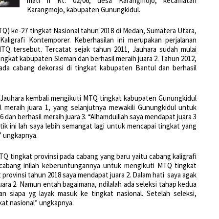
mati II Rt. 02/06, desa Karangmojo, kecamatan
Karangmojo, kabupaten Gunungkidul.
Q) ke-27 tingkat Nasional tahun 2018 di Medan, Sumatera Utara,
aligrafi Kontemporer. Keberhasilan ini merupakan perjalanan
TQ tersebut. Tercatat sejak tahun 2011, Jauhara sudah mulai
ingkat kabupaten Sleman dan berhasil meraih juara 2. Tahun 2012,
da cabang dekorasi di tingkat kabupaten Bantul dan berhasil
5 Jauhara kembali mengikuti MTQ tingkat kabupaten Gunungkidul
 meraih juara 1, yang selanjutnya mewakili Gunungkidul untuk
 dan berhasil meraih juara 3. “Alhamduillah saya mendapat juara 3
itik ini lah saya lebih semangat lagi untuk mencapai tingkat yang
l” ungkapnya.
Q tingkat provinsi pada cabang yang baru yaitu cabang kaligrafi
cabang inilah keberuntungannya untuk mengikuti MTQ tingkat
 provinsi tahun 2018 saya mendapat juara 2. Dalam hati saya agak
ra 2. Namun entah bagaimana, ndilalah ada seleksi tahap kedua
 siapa yg layak masuk ke tingkat nasional. Setelah seleksi,
gkat nasional” ungkapnya.