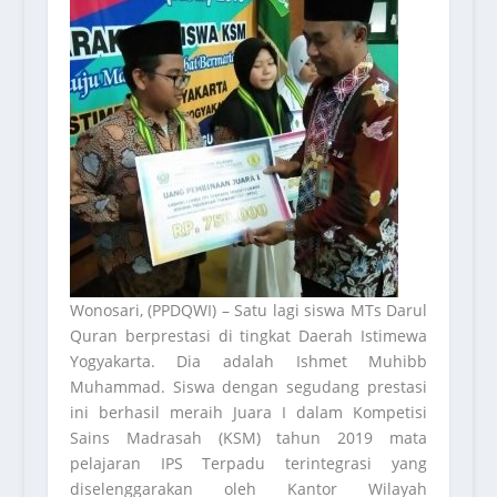
Wonosari, (PPDQWI) – Satu lagi siswa MTs Darul
Quran berprestasi di tingkat Daerah Istimewa
Yogyakarta. Dia adalah Ishmet Muhibb
Muhammad. Siswa dengan segudang prestasi
ini berhasil meraih Juara I dalam Kompetisi
Sains Madrasah (KSM) tahun 2019 mata
pelajaran IPS Terpadu terintegrasi yang
diselenggarakan oleh Kantor Wilayah