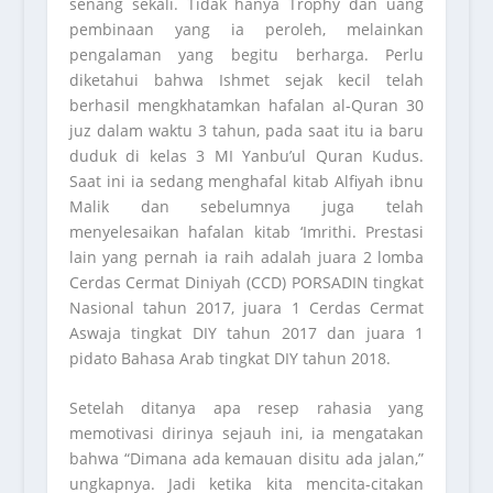
senang sekali. Tidak hanya Trophy dan uang
pembinaan yang ia peroleh, melainkan
pengalaman yang begitu berharga. Perlu
diketahui bahwa Ishmet sejak kecil telah
berhasil mengkhatamkan hafalan al-Quran 30
juz dalam waktu 3 tahun, pada saat itu ia baru
duduk di kelas 3 MI Yanbu’ul Quran Kudus.
Saat ini ia sedang menghafal kitab Alfiyah ibnu
Malik dan sebelumnya juga telah
menyelesaikan hafalan kitab ‘Imrithi. Prestasi
lain yang pernah ia raih adalah juara 2 lomba
Cerdas Cermat Diniyah (CCD) PORSADIN tingkat
Nasional tahun 2017, juara 1 Cerdas Cermat
Aswaja tingkat DIY tahun 2017 dan juara 1
pidato Bahasa Arab tingkat DIY tahun 2018.
Setelah ditanya apa resep rahasia yang
memotivasi dirinya sejauh ini, ia mengatakan
bahwa “Dimana ada kemauan disitu ada jalan,”
ungkapnya. Jadi ketika kita mencita-citakan